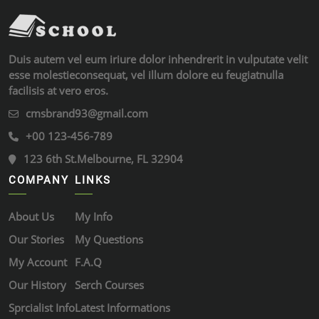
Duis autem vel eum iriure dolor inhendrerit in vulputate velit
esse molestieconsequat, vel illum dolore eu feugiatnulla
facilisis at vero eros.
cmsbrand93@gmail.com
+00 123-456-789
123 6th St.Melbourne, FL 32904
COMPANY
LINKS
About Us
My Info
Our Stories
My Questions
My Account
F.A.Q
Our History
Serch Courses
Sprcialist Info
Latest Informations